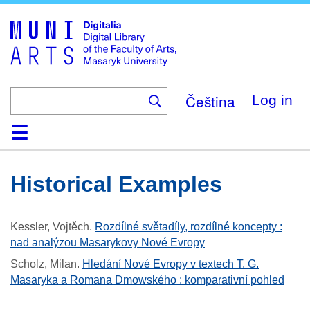
Skip
to
main
content
Čeština
Log in
Home
Collections
Browse
Search
About
Help
Contact
Digitalia
Historical Examples
Kessler, Vojtěch
.
Rozdílné světadíly, rozdílné koncepty :
nad analýzou Masarykovy Nové Evropy
Scholz, Milan
.
Hledání Nové Evropy v textech T. G.
Masaryka a Romana Dmowského : komparativní pohled