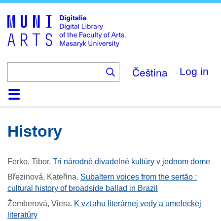
Skip
to
main
content
Čeština
Log in
Home
Collections
Browse
Search
About
Help
Contact
Digitalia
History
Ferko, Tibor
.
Tri národné divadelné kultúry v jednom dome
Březinová, Kateřina
.
Subaltern voices from the sertão :
cultural history of broadside ballad in Brazil
Žemberová, Viera
.
K vzťahu literárnej vedy a umeleckej
literatúry