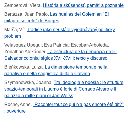
Žemberová, Viera
.
História a skúsenosť, pamäť a poznanie
Bertazza, Juan Pablo
.
Las huellas del Golem en "El
milagro secreto" de Borges
Marša, Vít
.
Tradice jako neustále vyjednávaný politický
problém
Velásquez Upegui, Eva Patricia; Escobar-Arboleda,
Yonathan Alexánder
.
La estructura de la denuncia en El
Salvador colonial siglos XVII-XVIII: texto y discurso
Bieńkowska, Luiza
.
La dimensione temporale nella
narrativa e nella saggistica di Italo Calvino
Szymanowska, Joanna
.
Tra ideologia e poesia : le strutture
spazio-temporali in L'uomo è forte di Corrado Alvaro e Il
palazzo a mille piani di Jan Weiss
Roche, Anne
.
"Raconter tout ce qui n'a pas encore été dit?"
: ouverture