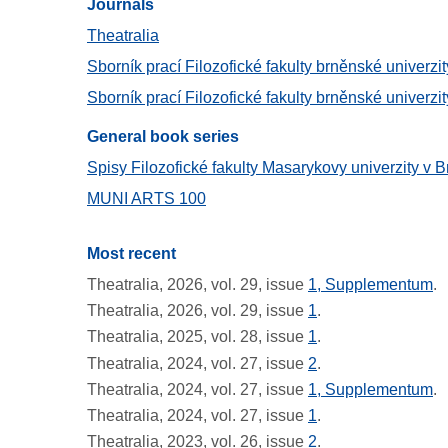
Journals​
Theatralia
Sborník prací Filozofické fakulty brněnské univerzi
Sborník prací Filozofické fakulty brněnské univerzit
General book series
Spisy Filozofické fakulty Masarykovy univerzity v B
MUNI ARTS 100
Most recent
Theatralia, 2026, vol. 29, issue
1, Supplementum
.
Theatralia, 2026, vol. 29, issue
1
.
Theatralia, 2025, vol. 28, issue
1
.
Theatralia, 2024, vol. 27, issue
2
.
Theatralia, 2024, vol. 27, issue
1, Supplementum
.
Theatralia, 2024, vol. 27, issue
1
.
Theatralia, 2023, vol. 26, issue
2
.