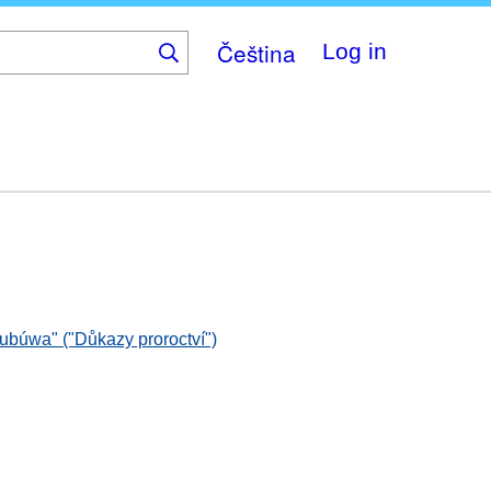
Čeština
Log in
ubúwa" ("Důkazy proroctví")