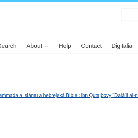
Skip
to
main
content
Search
About
Help
Contact
Digitalia
mada a islámu a hebrejská Bible : Ibn Qutajbovy "Dalá'il al-n