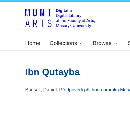
Home
Collections
Browse
Ibn Qutayba
Boušek, Daniel
.
Předpovědi příchodu proroka Muham