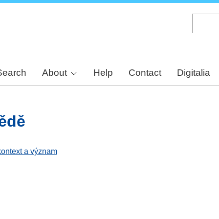
Skip
to
main
content
Search
About
Help
Contact
Digitalia
Vědě
kontext a význam