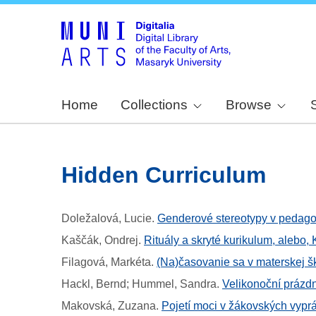
Home
Collections
Browse
Hidden Curriculum
Doležalová, Lucie
.
Genderové stereotypy v pedago
Kaščák, Ondrej
.
Rituály a skryté kurikulum, alebo, 
Filagová, Markéta
.
(Na)časovanie sa v materskej š
Hackl, Bernd; Hummel, Sandra
.
Velikonoční prázdni
Makovská, Zuzana
.
Pojetí moci v žákovských vypr