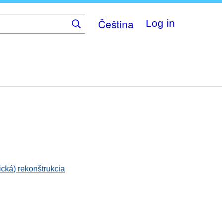
Čeština
Log in
ická) rekonštrukcia