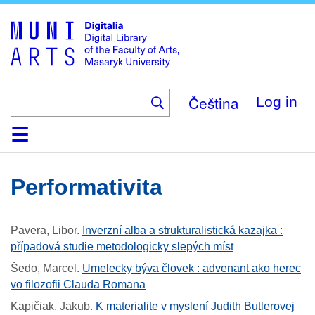
Skip
to
main
content
Čeština
Log in
Home
Collections
Browse
Search
About
Help
Contact
Digitalia
Performativita
Pavera, Libor
.
Inverzní alba a strukturalistická kazajka :
případová studie metodologicky slepých míst
Šedo, Marcel
.
Umelecky býva človek : advenant ako herec
vo filozofii Clauda Romana
Kapičiak, Jakub
.
K materialite v myslení Judith Butlerovej