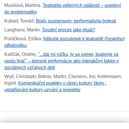
Musilová, Martina
.
Teatralita veřejných událostí ‒ uvedení
do problematiky
Kubart, Tomáš
.
Body suspension: performativita bolesti
Langhans, Martin
.
Soudní proces jako rituál?
Poláčková, Eliška
.
Několik poznámek k teatralitě (českého)
středověku
Kaščák, Ondrej
.
"...daj mi rúčku, ty sa usmej, budeme sa
spolu hrať" – telesné performácie ako interakčný faktor v
sociálnych vzťahoch detí
Wulf, Christoph; Bittner, Martin; Clemens, Iris; Kellermann,
Ingrid
.
Komunikační praktiky v rámci kultury školy :
uplatňování kultury uznání a respektu