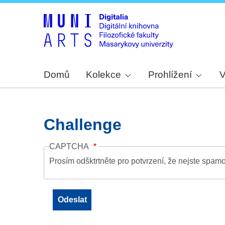
Domů
Kolekce
Prohlížení
V
Challenge
CAPTCHA
Prosím odšktrtněte pro potvrzení, že nejste spamo