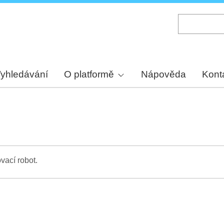
Skip
to
main
content
yhledávání
O platformě
Nápověda
Kont
vací robot.