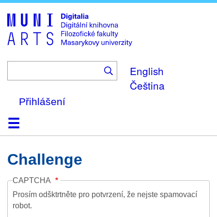
Skip
to
main
content
English
Čeština
Přihlášení
Domů
Kolekce
Prohlížení
Vyhledávání
O platformě
Nápověda
Kontakt
Digitalia
Challenge
CAPTCHA
Prosím odšktrtněte pro potvrzení, že nejste spamovací
robot.