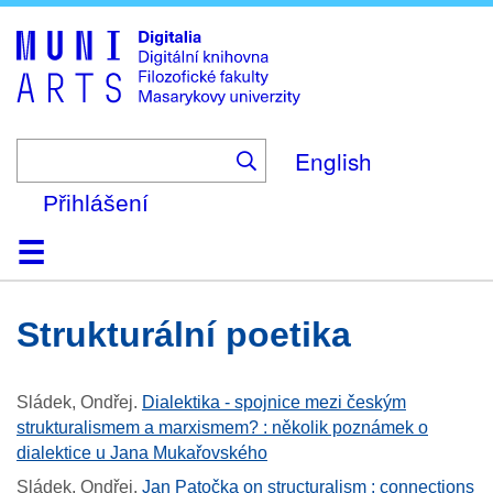
Skip
to
main
content
English
Přihlášení
Domů
Kolekce
Prohlížení
Vyhledávání
O platformě
Nápověda
Kontakt
Digitalia
strukturální poetika
Sládek, Ondřej
.
Dialektika - spojnice mezi českým
strukturalismem a marxismem? : několik poznámek o
dialektice u Jana Mukařovského
Sládek, Ondřej
.
Jan Patočka on structuralism : connections