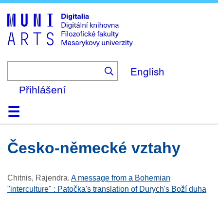
Skip
to
main
content
English
Přihlášení
Domů
Kolekce
Prohlížení
Vyhledávání
O platformě
Nápověda
Kontakt
Digitalia
česko-německé vztahy
Chitnis, Rajendra
.
A message from a Bohemian
"interculture" : Patočka's translation of Durych's Boží duha