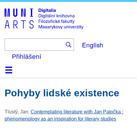
Skip
to
main
content
English
Přihlášení
Domů
Kolekce
Prohlížení
Vyhledávání
O platformě
Nápověda
Kontakt
Digitalia
pohyby lidské existence
Tlustý, Jan
.
Contemplating literature with Jan Patočka :
phenomenology as an inspiration for literary studies