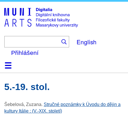
Skip
to
main
content
English
Přihlášení
Domů
Kolekce
Prohlížení
Vyhledávání
O platformě
Nápověda
Kontakt
Digitalia
5.-19. stol.
Šebelová, Zuzana
.
Stručné poznámky k Úvodu do dějin a
kultury Itálie : (V.-XIX. století)