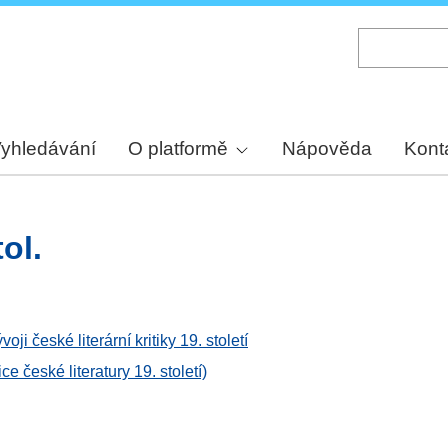
Skip
to
main
content
yhledávání
O platformě
Nápověda
Kont
tol.
ji české literární kritiky 19. století
e české literatury 19. století)