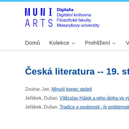
Domů
Kolekce
Prohlížení
V
česká literatura -- 19. s
Zouhar, Jan
.
Minulý konec století
Jeřábek, Dušan
.
Vítězslav Hálek a jeho úloha ve vývo
Jeřábek, Dušan
.
Tradice a osobnosti : (k problematic