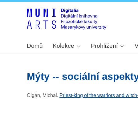
Domů
Kolekce
Prohlížení
V
mýty -- sociální aspekt
Cigán, Michal
.
Priest-king of the warriors and witc