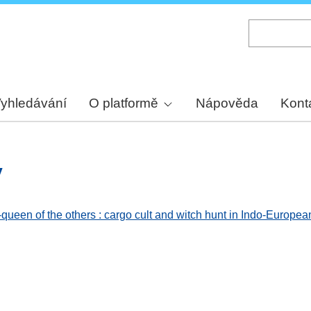
Skip
to
main
content
yhledávání
O platformě
Nápověda
Kont
y
h-queen of the others : cargo cult and witch hunt in Indo-Europea