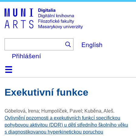
Skip
to
main
content
English
Přihlášení
Domů
Kolekce
Prohlížení
Vyhledávání
O platformě
Nápověda
Kontakt
Digitalia
exekutivní funkce
Göbelová, Irena; Humpolíček, Pavel; Kuběna, Aleš
.
Ovlivnění pozornosti a exekutivních funkcí specifickou
pohybovou aktivitou (DDR) u dětí středního školního věku
s diagnostikovanou hyperkinetickou poruchou