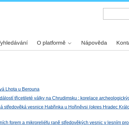
Skip
to
main
content
yhledávání
O platformě
Nápověda
Kont
vá Lhota u Berouna
dálostí třicetileté války na Chrudimsku : korelace archeologick
lá středověká vesnice Habřinka u Hořiněvsi (okres Hradec Králo
ích forem a mikroreliéfu raně středověkých vesnic v lesním pro