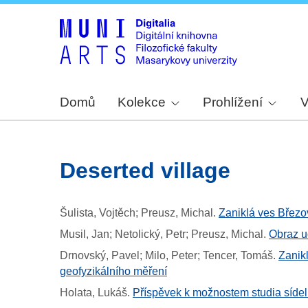
Domů
Kolekce
Prohlížení
V
deserted village
Šulista, Vojtěch; Preusz, Michal
.
Zaniklá ves Březo
Musil, Jan; Netolický, Petr; Preusz, Michal
.
Obraz u
Drnovský, Pavel; Milo, Peter; Tencer, Tomáš
.
Zanik
geofyzikálního měření
Holata, Lukáš
.
Příspěvek k možnostem studia sídeln