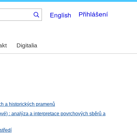
English
Přihlášení
akt
Digitalia
ých a historických pramenů
vé) : analýza a interpretace povrchových sběrů a
středí