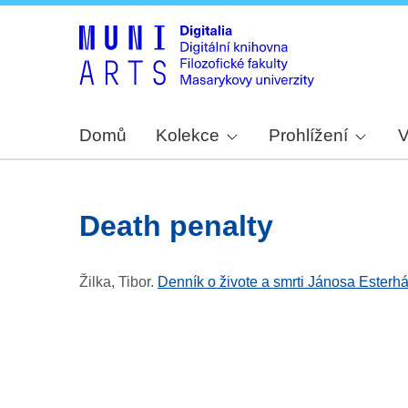
Domů
Kolekce
Prohlížení
V
death penalty
Žilka, Tibor
.
Denník o živote a smrti Jánosa Esterh