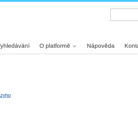
Skip
to
main
content
yhledávání
O platformě
Nápověda
Kont
ázyho