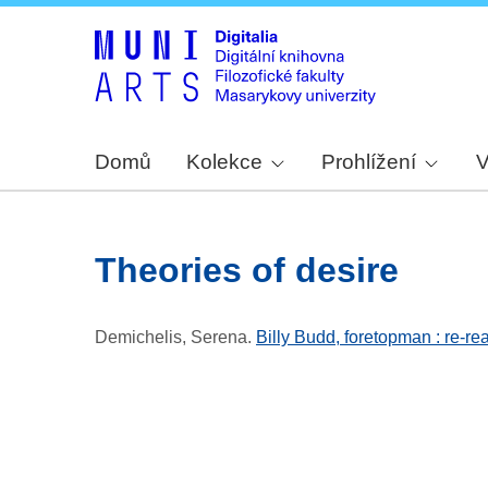
Domů
Kolekce
Prohlížení
V
theories of desire
Demichelis, Serena
.
Billy Budd, foretopman : re-re