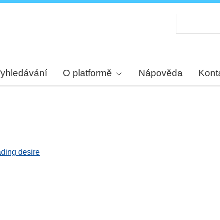
Skip
to
main
content
yhledávání
O platformě
Nápověda
Kont
ading desire