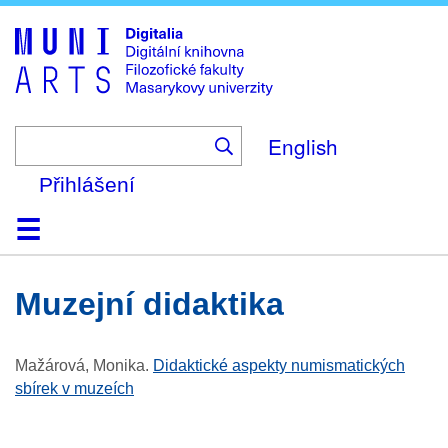
Skip
to
main
content
English
Přihlášení
Domů
Kolekce
Prohlížení
Vyhledávání
O platformě
Nápověda
Kontakt
Digitalia
muzejní didaktika
Mažárová, Monika
.
Didaktické aspekty numismatických
sbírek v muzeích