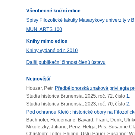
Všeobecné knižní edice
Spisy Filozofické fakulty Masarykovy univerzity v B
MUNI ARTS 100
Knihy mimo edice
Knihy vydané od r. 2010
Další publikační činnost členů ústavu
Nejnovější
Houzar, Petr.
Předbělohorská znaková privilegia pr
Studia historica Brunensia, 2025, roč. 72, číslo
1
.
Studia historica Brunensia, 2023, roč. 70, číslo
2
.
Pod ochranou Kleió : historické obory na Filozofick
Bachhofer, Heidemarie; Bayard, Frank; Denk, Ulrike
Mikoletzky, Juliane; Penz, Helga; Pils, Susanne Cla
Christoph; Tolloi, Philipp; Uslu-Pauer, Susanne; Wi