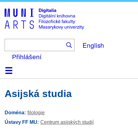
Skip
to
main
content
English
Přihlášení
Domů
Kolekce
Prohlížení
Vyhledávání
O platformě
Nápověda
Kontakt
Digitalia
asijská studia
Doména
filologie
Ústavy FF MU
Centrum asijských studií