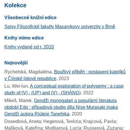
Kolekce
Všeobecné knižní edice
Spisy Filozofické fakulty Masarykovy univerzity v Brně
Knihy mimo edice
Knihy vydané od r. 2010
Nejnovější
Rychetská, Magdaléna.
Bouřlivý příběh : postavení katolíků
v Čínské lidové republice
.
2023
Lu, Wei-lun.
A conceptual exploration of polysemy : a case
study of (V) - (UP) and (V) - (SHÀNG)
.
2022
Mikeš, Marek.
Gendži monogatari a populární literatura
období Edo : případová studie díla Nise Murasaki inaka
Gendži autora Rjúteie Tanehika
.
2020
Dosedlová, Aneta; Hegerová, Terézia; Krajcová, Pavla;
Mašková, Kateřina; Mydliarová, Lucia; Russeová, Zuzana;