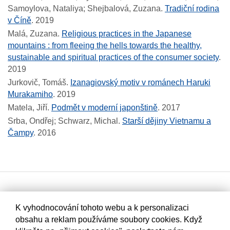
Samoylova, Nataliya; Shejbalová, Zuzana.
Tradiční rodina
v Číně
.
2019
Malá, Zuzana.
Religious practices in the Japanese
mountains : from fleeing the hells towards the healthy,
sustainable and spiritual practices of the consumer society
.
2019
Jurkovič, Tomáš.
Izanagiovský motiv v románech Haruki
Murakamiho
.
2019
Matela, Jiří.
Podmět v moderní japonštině
.
2017
Srba, Ondřej; Schwarz, Michal.
Starší dějiny Vietnamu a
Čampy
.
2016
K vyhodnocování tohoto webu a k personalizaci
obsahu a reklam používáme soubory cookies. Když