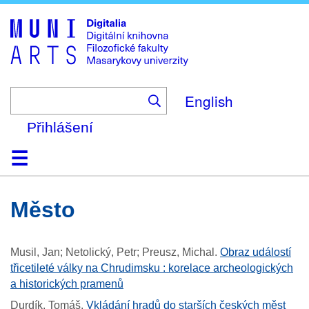
Skip
to
main
content
English
Přihlášení
Domů
Kolekce
Prohlížení
Vyhledávání
O platformě
Nápověda
Kontakt
Digitalia
město
Musil, Jan; Netolický, Petr; Preusz, Michal
.
Obraz událostí
třicetileté války na Chrudimsku : korelace archeologických
a historických pramenů
Durdík, Tomáš
.
Vkládání hradů do starších českých měst