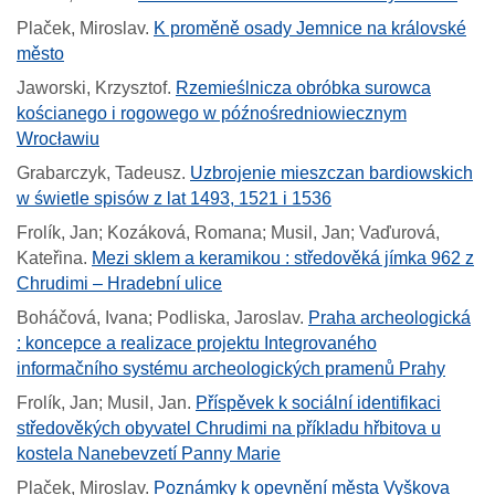
Plaček, Miroslav
.
K proměně osady Jemnice na královské
město
Jaworski, Krzysztof
.
Rzemieślnicza obróbka surowca
kościanego i rogowego w późnośredniowiecznym
Wrocławiu
Grabarczyk, Tadeusz
.
Uzbrojenie mieszczan bardiowskich
w świetle spisów z lat 1493, 1521 i 1536
Frolík, Jan; Kozáková, Romana; Musil, Jan; Vaďurová,
Kateřina
.
Mezi sklem a keramikou : středověká jímka 962 z
Chrudimi – Hradební ulice
Boháčová, Ivana; Podliska, Jaroslav
.
Praha archeologická
: koncepce a realizace projektu Integrovaného
informačního systému archeologických pramenů Prahy
Frolík, Jan; Musil, Jan
.
Příspěvek k sociální identifikaci
středověkých obyvatel Chrudimi na příkladu hřbitova u
kostela Nanebevzetí Panny Marie
Plaček, Miroslav
.
Poznámky k opevnění města Vyškova