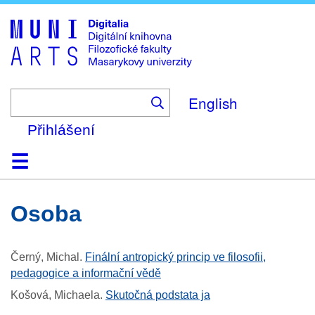
Skip
to
main
content
English
Přihlášení
Domů
Kolekce
Prohlížení
Vyhledávání
O platformě
Nápověda
Kontakt
Digitalia
osoba
Černý, Michal
.
Finální antropický princip ve filosofii,
pedagogice a informační vědě
Košová, Michaela
.
Skutočná podstata ja