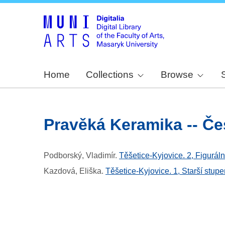
Home
Collections
Browse
Pravěká Keramika -- Č
Podborský, Vladimír
.
Těšetice-Kyjovice. 2, Figurál
Kazdová, Eliška
.
Těšetice-Kyjovice. 1, Starší stu