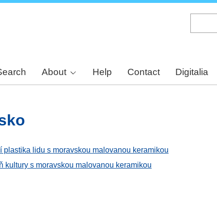
Skip
to
main
content
Search
About
Help
Contact
Digitalia
esko
ní plastika lidu s moravskou malovanou keramikou
peň kultury s moravskou malovanou keramikou