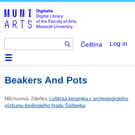
Skip
to
main
content
Čeština
Log in
Home
Collections
Browse
Search
About
Help
Contact
Digitalia
Beakers And Pots
Měchurová, Zdeňka
.
Loštická keramika z archeologického
výzkumu brněnského hradu Špilberka