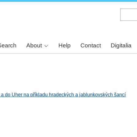
Skip
to
main
content
Search
About
Help
Contact
Digitalia
a do Uher na příkladu hradeckých a jablunkovských šancí