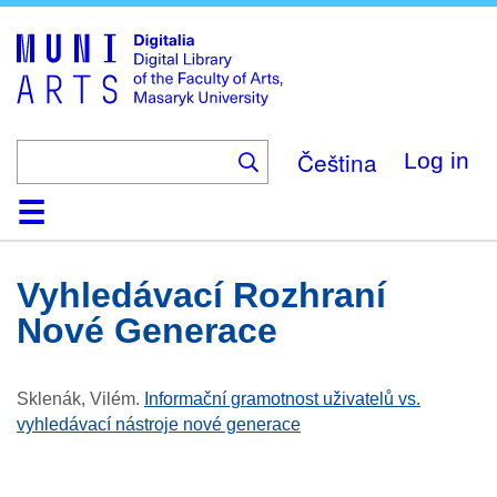
Skip
to
main
content
Čeština
Log in
Home
Collections
Browse
Search
About
Help
Contact
Digitalia
Vyhledávací Rozhraní
Nové Generace
Sklenák, Vilém
.
Informační gramotnost uživatelů vs.
vyhledávací nástroje nové generace