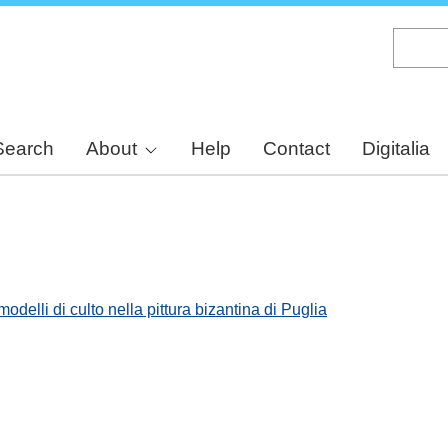
Skip
to
main
content
Search
About
Help
Contact
Digitalia
modelli di culto nella pittura bizantina di Puglia