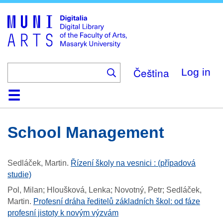
Skip
to
main
content
Čeština
Log in
Home
Collections
Browse
Search
About
Help
Contact
Digitalia
School Management
Sedláček, Martin
.
Řízení školy na vesnici : (případová
studie)
Pol, Milan; Hloušková, Lenka; Novotný, Petr; Sedláček,
Martin
.
Profesní dráha ředitelů základních škol: od fáze
profesní jistoty k novým výzvám