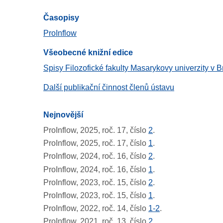
Časopisy
ProInflow
Všeobecné knižní edice
Spisy Filozofické fakulty Masarykovy univerzity v B
Další publikační činnost členů ústavu
Nejnovější
ProInflow, 2025, roč. 17, číslo
2
.
ProInflow, 2025, roč. 17, číslo
1
.
ProInflow, 2024, roč. 16, číslo
2
.
ProInflow, 2024, roč. 16, číslo
1
.
ProInflow, 2023, roč. 15, číslo
2
.
ProInflow, 2023, roč. 15, číslo
1
.
ProInflow, 2022, roč. 14, číslo
1-2
.
ProInflow, 2021, roč. 13, číslo
2
.