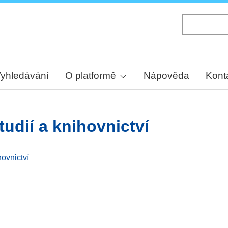
Skip
to
main
content
yhledávání
O platformě
Nápověda
Kont
tudií a knihovnictví
hovnictví