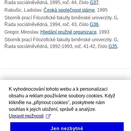
Řada sociálněvědná, 1995, roč. 44, číslo
G37
.
Rabušic, Ladislav.
Česká společnost stárne
.
1995
Sborník prací Filozofické fakulty brněnské univerzity. G,
Řada sociálněvědná, 1994, roč. 43, číslo
G36
.
Gregor, Miroslav.
Hledání pružné organizace
.
1993
Sborník prací Filozofické fakulty brněnské univerzity. G,
Řada sociálněvědná, 1992-1993, roč. 41-42, číslo
G35
.
K vyhodnocování tohoto webu a k personalizaci
obsahu a reklam používáme soubory cookies. Když
klikněte na „přijmout cookies", poskytnete nám
souhlas k jejich uložení, správě a analýze.
Upravit možnosti
Jen nezbytné