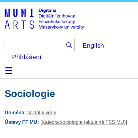
Skip
to
main
content
English
Přihlášení
Domů
Kolekce
Prohlížení
Vyhledávání
O platformě
Nápověda
Kontakt
Digitalia
sociologie
Doména
sociální vědy
Ústavy FF MU
[Katedra sociologie (aktuálně FSS MU)]