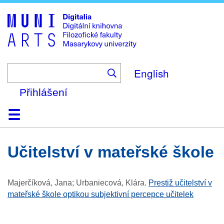
Skip
to
main
content
English
Přihlášení
Domů
Kolekce
Prohlížení
Vyhledávání
O platformě
Nápověda
Kontakt
Digitalia
učitelství v mateřské škole
Majerčíková, Jana; Urbaniecová, Klára
.
Prestiž učitelství v
mateřské škole optikou subjektivní percepce učitelek