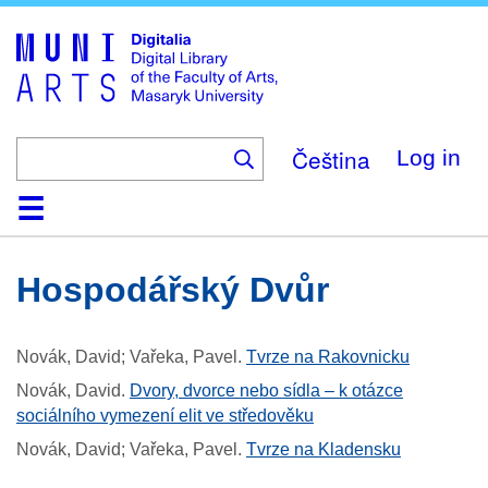
Skip
to
main
content
Čeština
Log in
Home
Collections
Browse
Search
About
Help
Contact
Digitalia
Hospodářský Dvůr
Novák, David; Vařeka, Pavel
.
Tvrze na Rakovnicku
Novák, David
.
Dvory, dvorce nebo sídla – k otázce
sociálního vymezení elit ve středověku
Novák, David; Vařeka, Pavel
.
Tvrze na Kladensku