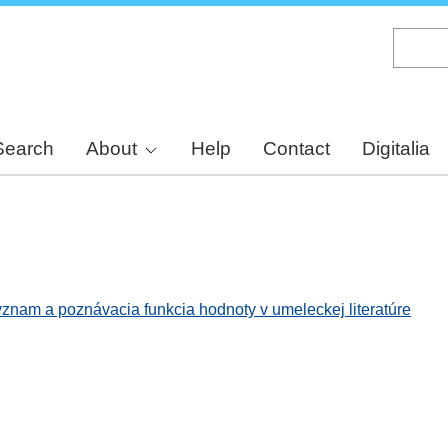
Skip
to
main
content
Search
About
Help
Contact
Digitalia
ýznam a poznávacia funkcia hodnoty v umeleckej literatúre