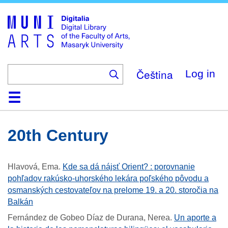
Skip
to
main
content
Čeština
Log in
Home
Collections
Browse
Search
About
Help
Contact
Digitalia
20th Century
Hlavová, Ema
.
Kde sa dá nájsť Orient? : porovnanie
pohľadov rakúsko-uhorského lekára poľského pôvodu a
osmanských cestovateľov na prelome 19. a 20. storočia na
Balkán
Fernández de Gobeo Díaz de Durana, Nerea
.
Un aporte a