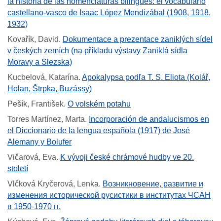
la historia de las nomenclaturas bilingües: el vocabulario
castellano-vasco de Isaac López Mendizábal (1908, 1918,
1932)
Kovařík, David
.
Dokumentace a prezentace zaniklých sídel
v českých zemích (na příkladu výstavy Zaniklá sídla
Moravy a Slezska)
Kucbelová, Katarína
.
Apokalypsa podľa T. S. Eliota (Kolář,
Holan, Štrpka, Buzássy)
Pešík, František
.
O volském potahu
Torres Martínez, Marta
.
Incorporación de andalucismos en
el Diccionario de la lengua española (1917) de José
Alemany y Bolufer
Vičarová, Eva
.
K vývoji české chrámové hudby ve 20.
století
Vlčková Kryčerová, Lenka
.
Возникновение, развитие и
изменения исторической русистики в институтах ЧСАН
в 1950-1970 гг.