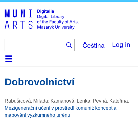
Skip
to
main
content
Čeština
Log in
Home
Collections
Browse
Search
About
Help
Contact
Digitalia
Dobrovolnictví
Rabušicová, Milada; Kamanová, Lenka; Pevná, Kateřina
.
Mezigenerační učení v prostředí komunit: koncept a
mapování výzkumného terénu