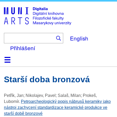
Skip
to
main
content
English
Přihlášení
Domů
Kolekce
Prohlížení
Vyhledávání
O platformě
Nápověda
Kontakt
Digitalia
starší doba bronzová
Petřík, Jan; Nikolajev, Pavel; Salaš, Milan; Prokeš,
Lubomír
.
Petroarcheologický popis nábrusů keramiky jako
nástroj zachycení standardizace keramické produkce ve
starší době bronzové