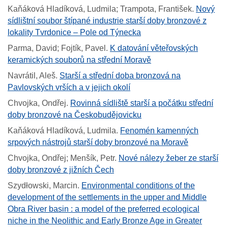
Kaňáková Hladíková, Ludmila; Trampota, František
.
Nový
sídlištní soubor štípané industrie starší doby bronzové z
lokality Tvrdonice – Pole od Týnecka
Parma, David; Fojtík, Pavel
.
K datování věteřovských
keramických souborů na střední Moravě
Navrátil, Aleš
.
Starší a střední doba bronzová na
Pavlovských vrších a v jejich okolí
Chvojka, Ondřej
.
Rovinná sídliště starší a počátku střední
doby bronzové na Českobudějovicku
Kaňáková Hladíková, Ludmila
.
Fenomén kamenných
srpových nástrojů starší doby bronzové na Moravě
Chvojka, Ondřej; Menšík, Petr
.
Nové nálezy žeber ze starší
doby bronzové z jižních Čech
Szydłowski, Marcin
.
Environmental conditions of the
development of the settlements in the upper and Middle
Obra River basin : a model of the preferred ecological
niche in the Neolithic and Early Bronze Age in Greater